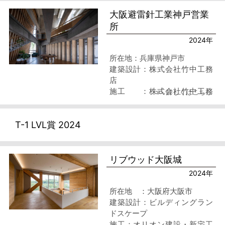
大阪避雷針工業神戸営業
所
2024年
所在地：兵庫県神戸市
建築設計：株式会社竹中工務
店
施工 ：株式会社竹中工務
>> 詳しくはこちら
店
T-1 LVL賞 2024
リブウッド大阪城
2024年
所在地 ：大阪府大阪市
建築設計：ビルディングラン
ドスケープ
施工：オリオン建設・新宅工