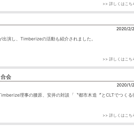
>> 詳しくはこち
2020/2/
演し、Timberizeの活動も紹介されました。
>> 詳しくはこち
連合会
2020/1/
imberize理事の腰原、安井の対談「〝都市木造〞とCLTでつくる
>> 詳しくはこち