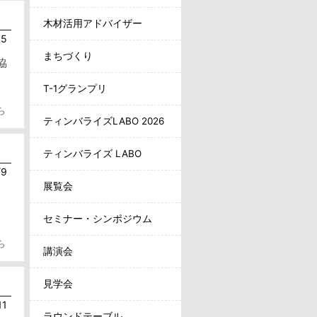
木材活用アドバイザー
15
まちづくり
協
T-1グランプリ
ら
ティンバライズLABO 2026
ティンバライズ LABO
/9
展覧会
セミナー・シンポジウム
ら
講演会
見学会
11
ラウンドテーブル