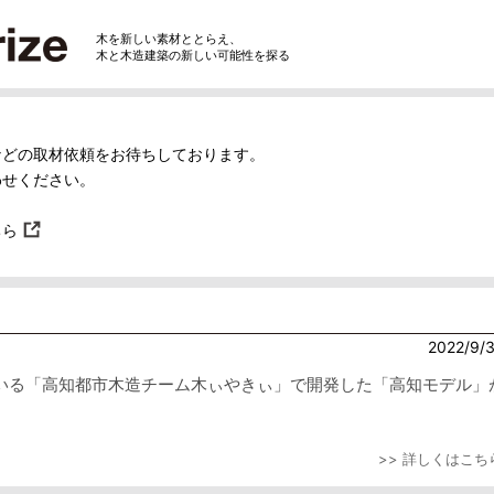
木を新しい素材ととらえ、
木と木造建築の新しい可能性を探る
などの取材依頼をお待ちしております。
わせください。
ちら
2022/9/
いる「高知都市木造チーム木ぃやきぃ」で開発した「高知モデル」
>> 詳しくはこち