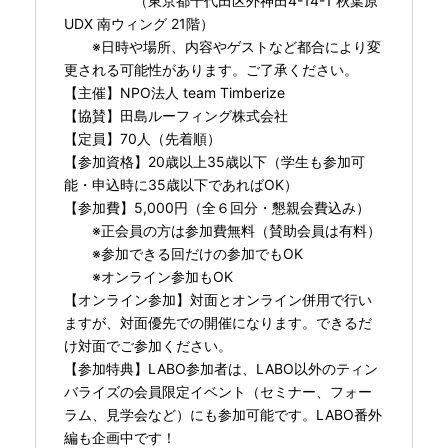
（東京都千代田区外神田4-14-1 秋葉原
UDX 南ウィング 21階）
※日時や場所、内容やゲストなど都合により変
更される可能性があります。ご了承ください。
【主催】NPO法人 team Timberize
【協賛】田島ルーフィング株式会社
【定員】70人（先着順）
【参加資格】20歳以上35歳以下（学生も参加可
能・申込時に35歳以下であればOK）
【参加費】5,000円（全６回分・懇親会費込み）
※正会員の方は参加費無料（賛助会員は有料）
※参加できる回だけの参加でもOK
※オンライン参加もOK
【オンライン参加】対面とオンライン併用で行い
ますが、対面優先での開催になります。できるだ
け対面でご参加ください。
【参加特典】LABO参加者は、LABO以外のティン
バライズの会員限定イベント（セミナー、フォー
ラム、見学会など）にも参加可能です。LABO番外
編も企画中です！