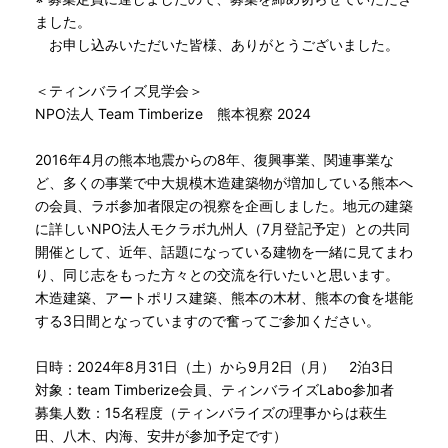
ました。
お申し込みいただいた皆様、ありがとうございました。
＜ティンバライズ見学会＞
NPO法人 Team Timberize 熊本視察 2024
2016年4月の熊本地震からの8年、復興事業、関連事業な
ど、多くの事業で中大規模木造建築物が増加している熊本へ
の会員、ラボ参加者限定の視察を企画しました。地元の建築
に詳しいNPO法人モクラボ九州人（7月登記予定）との共同
開催として、近年、話題になっている建物を一緒に見てまわ
り、同じ志をもった方々との交流を行いたいと思います。
木造建築、アートポリス建築、熊本の木材、熊本の食を堪能
する3日間となっていますので奮ってご参加ください。
日時：2024年8月31日（土）から9月2日（月） 2泊3日
対象：team Timberize会員、ティンバライズLabo参加者
募集人数：15名程度（ティンバライズの理事からは萩生
田、八木、内海、安井が参加予定です）