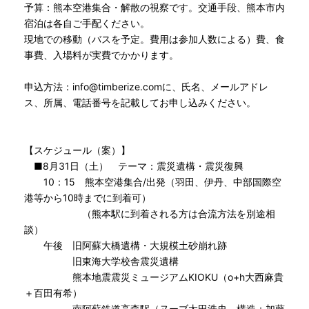
予算：熊本空港集合・解散の視察です。交通手段、熊本市内
宿泊は各自ご手配ください。
現地での移動（バスを予定。費用は参加人数による）費、食
事費、入場料が実費でかかります。
申込方法：info@timberize.comに、氏名、メールアドレ
ス、所属、電話番号を記載してお申し込みください。
【スケジュール（案）】
■8月31日（土） テーマ：震災遺構・震災復興
10：15 熊本空港集合/出発（羽田、伊丹、中部国際空
港等から10時までに到着可）
（熊本駅に到着される方は合流方法を別途相
談）
午後 旧阿蘇大橋遺構・大規模土砂崩れ跡
旧東海大学校舎震災遺構
熊本地震震災ミュージアムKIOKU（o+h大西麻貴
＋百田有希）
南阿蘇鉄道高森駅（ヌーブ太田浩史、構造：加藤