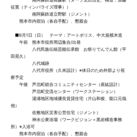
征寛（ティンバライズ理事））
南阿蘇鉄道立野駅（ジメント）
熊本市内宿泊（各自手配）、懇親会
■9月1日（日） テーマ：アートポリス、中大規模木造
午前 熊本市役所周辺集合/出発
八代民族伝統芸能伝承館 お祭りでんでん館（平
田晃久）
八代城跡
八代市役所（久米設計）※休日のため外部より視
察予定
午後 芦北町総合コミュニティセンター（産紘設計）
芦北町交流センター（ワークステーション）
湯浦地区地域優良賃貸住宅（片山和俊、龍口元哉
他）
佐敷地区災害公営住宅（ジメント）
神水公衆浴場（ワークビジョン＋黒岩構造事務
所）※入浴可
熊本市内宿泊（各自手配）、懇親会