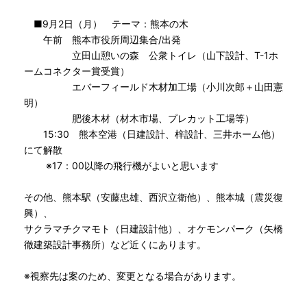
■9月2日（月） テーマ：熊本の木
午前 熊本市役所周辺集合/出発
立田山憩いの森 公衆トイレ（山下設計、T-1ホ
ームコネクター賞受賞）
エバーフィールド木材加工場（小川次郎＋山田憲
明）
肥後木材（材木市場、プレカット工場等）
15:30 熊本空港（日建設計、梓設計、三井ホーム他）
にて解散
※17：00以降の飛行機がよいと思います
その他、熊本駅（安藤忠雄、西沢立衛他）、熊本城（震災復
興）、
サクラマチクマモト（日建設計他）、オケモンパーク（矢橋
徹建築設計事務所）など近くにあります。
※視察先は案のため、変更となる場合があります。