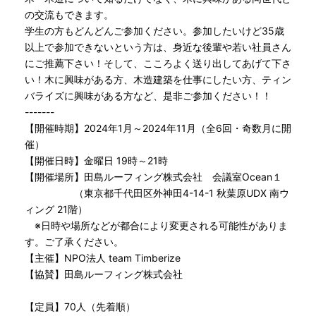
の交流もできます。
学生の方もどんどんご参加ください。参加したいけど35歳
以上で参加できないという方は、身近な後輩や若い社員さん
にご推薦下さい！そして、こころよく送り出してあげて下さ
い！木に興味がある方、木造建築を仕事にしたい方、ティン
バライズに興味がある方など、是非ご参加ください！！
-------
【開催時期】2024年1月～2024年11月（全6回・奇数月に開
催）
【開催日時】金曜日 19時～21時
【開催場所】田島ルーフィング株式会社 会議室Ocean１
（東京都千代田区外神田4-14-1 秋葉原UDX 南ウ
ィング 21階）
※日時や場所などが都合により変更される可能性がありま
す。ご了承ください。
【主催】NPO法人 team Timberize
【協賛】田島ルーフィング株式会社
【定員】70人（先着順）