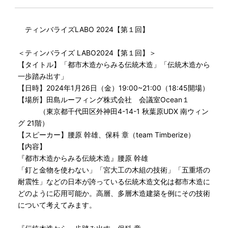
ティンバライズLABO 2024【第１回】
＜ティンバライズ LABO2024【第１回】＞
【タイトル】「都市木造からみる伝統木造」「伝統木造から
一歩踏み出す」
【日時】2024年1月26日（金）19:00~21:00（18:45開場）
【場所】田島ルーフィング株式会社 会議室Ocean１
（東京都千代田区外神田4-14-1 秋葉原UDX 南ウィン
グ 21階）
【スピーカー】腰原 幹雄、保科 章（team Timberize）
【内容】
『都市木造からみる伝統木造』腰原 幹雄
「釘と金物を使わない」「宮大工の木組の技術」「五重塔の
耐震性」などの日本が誇っている伝統木造文化は都市木造に
どのように応用可能か。高層、多層木造建築を例にその技術
について考えてみます。