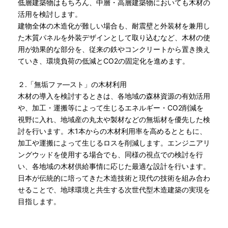
低層建築物はもちろん、中層・高層建築物においても木材の
活用を検討します。
建物全体の木造化が難しい場合も、耐震壁と外装材を兼用し
た木質パネルを外装デザインとして取り込むなど、木材の使
用が効果的な部分を、従来の鉄やコンクリートから置き換え
ていき、環境負荷の低減とCO2の固定化を進めます。
２.「無垢ファ―スト」の木材利用
木材の導入を検討するときは、各地域の森林資源の有効活用
や、加工・運搬等によって生じるエネルギー・CO2削減を
視野に入れ、地域産の丸太や製材などの無垢材を優先した検
討を行います。木1本からの木材利用率を高めるとともに、
加工や運搬によって生じるロスを削減します。エンジニアリ
ングウッドを使用する場合でも、同様の視点での検討を行
い、各地域の木材供給事情に応じた最適な設計を行います。
日本が伝統的に培ってきた木造技術と現代の技術を組み合わ
せることで、地球環境と共生する次世代型木造建築の実現を
目指します。