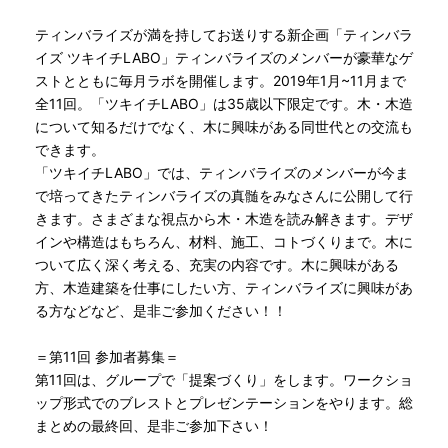
ティンバライズが満を持してお送りする新企画「ティンバラ
イズ ツキイチLABO」ティンバライズのメンバーが豪華なゲ
ストとともに毎月ラボを開催します。2019年1月~11月まで
全11回。「ツキイチLABO」は35歳以下限定です。木・木造
について知るだけでなく、木に興味がある同世代との交流も
できます。
「ツキイチLABO」では、ティンバライズのメンバーが今ま
で培ってきたティンバライズの真髄をみなさんに公開して行
きます。さまざまな視点から木・木造を読み解きます。デザ
インや構造はもちろん、材料、施工、コトづくりまで。木に
ついて広く深く考える、充実の内容です。木に興味がある
方、木造建築を仕事にしたい方、ティンバライズに興味があ
る方などなど、是非ご参加ください！！
＝第11回 参加者募集＝
第11回は、グループで「提案づくり」をします。ワークショ
ップ形式でのブレストとプレゼンテーションをやります。総
まとめの最終回、是非ご参加下さい！