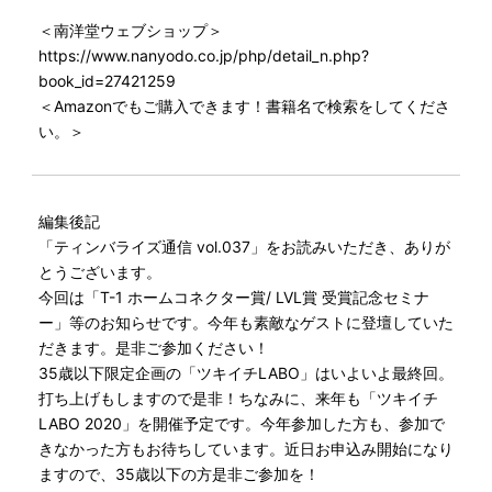
＜南洋堂ウェブショップ＞
https://www.nanyodo.co.jp/php/detail_n.php?
book_id=27421259
＜Amazonでもご購入できます！書籍名で検索をしてくださ
い。＞
編集後記
「ティンバライズ通信 vol.037」をお読みいただき、ありが
とうございます。
今回は「T-1 ホームコネクター賞/ LVL賞 受賞記念セミナ
ー」等のお知らせです。今年も素敵なゲストに登壇していた
だきます。是非ご参加ください！
35歳以下限定企画の「ツキイチLABO」はいよいよ最終回。
打ち上げもしますので是非！ちなみに、来年も「ツキイチ
LABO 2020」を開催予定です。今年参加した方も、参加で
きなかった方もお待ちしています。近日お申込み開始になり
ますので、35歳以下の方是非ご参加を！