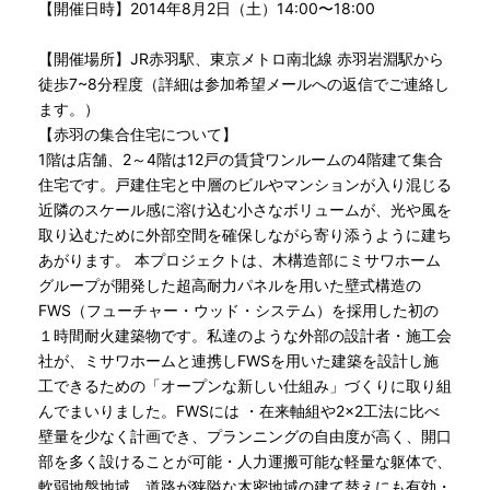
【開催日時】2014年8月2日（土）14:00〜18:00
【開催場所】JR赤羽駅、東京メトロ南北線 赤羽岩淵駅から
徒歩7~8分程度（詳細は参加希望メールへの返信でご連絡し
ます。）
【赤羽の集合住宅について】
1階は店舗、2～4階は12戸の賃貸ワンルームの4階建て集合
住宅です。戸建住宅と中層のビルやマンションが入り混じる
近隣のスケール感に溶け込む小さなボリュームが、光や風を
取り込むために外部空間を確保しながら寄り添うように建ち
あがります。 本プロジェクトは、木構造部にミサワホーム
グループが開発した超高耐力パネルを用いた壁式構造の
FWS（フューチャー・ウッド・システム）を採用した初の
１時間耐火建築物です。私達のような外部の設計者・施工会
社が、ミサワホームと連携しFWSを用いた建築を設計し施
工できるための「オープンな新しい仕組み」づくりに取り組
んでまいりました。FWSには ・在来軸組や2×2工法に比べ
壁量を少なく計画でき、プランニングの自由度が高く、開口
部を多く設けることが可能・人力運搬可能な軽量な躯体で、
軟弱地盤地域、道路が狭隘な木密地域の建て替えにも有効・