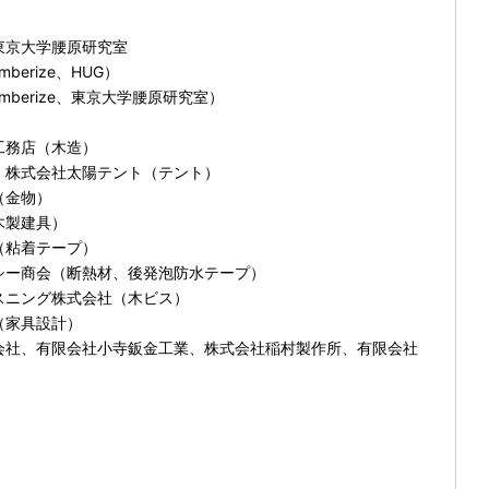
東京大学腰原研究室
berize、HUG）
imberize、東京大学腰原研究室）
工務店（木造）
式会社太陽テント（テント）
金物）
製建具）
粘着テープ）
商会（断熱材、後発泡防水テープ）
ング株式会社（木ビス）
家具設計）
、有限会社小寺鈑金工業、株式会社稲村製作所、有限会社