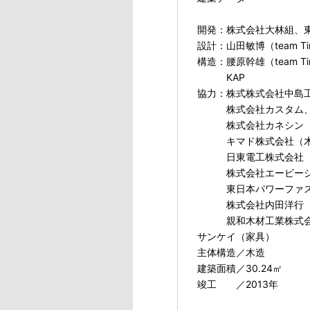
開発：株式会社大林組、
設計：山田敏博（team Tim
構造：腰原幹雄（team T
KAP
協力：株式株式会社中島
株式会社カスタム、株
株式会社カネシン（
キマド株式会社（木
日東電工株式会社（
株式会社エービーシー
東日本パワーファスニ
株式会社内田洋行（
親和木材工業株式会社
サンケイ（家具）
主体構造／木造
建築面積／30.24㎡
竣工 ／2013年