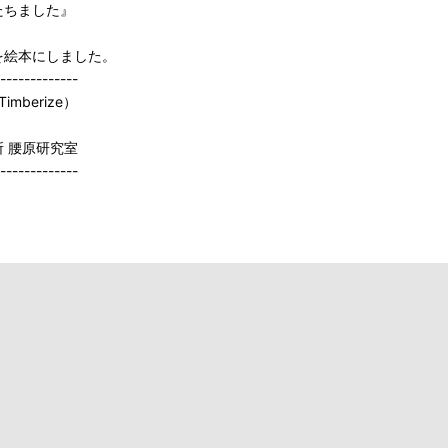
たちました』
を絵本にしました。
-------------
imberize）
 腰原研究室
-------------
。