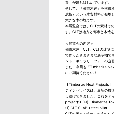
造」が建ちはじめています。
そして、「都市木造」を構成する材料
成板）という木質材料が登場し
大きな木の塊です。
本展覧会では、CLTの素材そ
す。CLTは地方と都市と木造
--------------------------------
＜展覧会の内容＞
都市木造、CLT、CLTの建
で作ったさまざまな展示物で
ント、ギャラリーツアーの企
また、今回も「Timberize 
にご期待ください！
【Timberize Next Projects】
ティンバライズは、最新の技
し続けてきました。これをティ
project(2009)、timberiz
(1) CLT SLAB +steel pillar
CLTの床とスチールの柱のハ