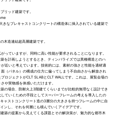
イブリッド建築です。
ame
、大きなプレキャストコンクリートの構造体に挿入されている建築で
0ｍの木造連結超高層建築です。
広がっていますが、同時に高い性能が要求されることになります。
建築を計画しようとするとき、ティンバライズでは異種構造とのハ
りが近いと考えています。技術的には、素材の強さと性能を適材適
、面（パネル）の構成の仕方に偏ってしまう不自由さから解放され
ロジェクトがCLT SLABとCLT WALLです。これは、展覧会場の
きさや実物感を体感いただけます。
建築の場合、防耐火上3階建てくらいまでが比較的無理なく設計でき
化していくための手段としてスーパーフレームの考えを導入したの
。プレキャストコンクリート造の3層分の大きさを持つフレームの中に自
デザインし、それを何層にも積んでいくアイデアです。
層建築の提案から見えてくる課題とその解決策が、魅力的な都市木