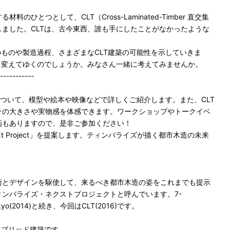
のひとつとして、CLT（Cross-Laminated-Timber 直交集
ました。CLTは、古今東西、誰も手にしたことがなかったような
のものや製造過程、さまざまなCLT建築の可能性を示していきま
を変えてゆくのでしょうか。みなさん一緒に考えてみませんか。
-----------
築について、模型や絵本や映像などで詳しくご紹介します。また、CLT
その大きさや実物感を体感できます。ワークショップやトークイベ
画もありますので、是非ご参加ください！
Next Project」を提案します。ティンバライズが描く都市木造の未来
術とデザインを駆使して、来るべき都市木造の姿をこれまでも提示
ンバライズ・ネクストプロジェクトと呼んでいます。7-
e Tokyo(2014)と続き、今回はCLT(2016)です。
イブリッド建築です。