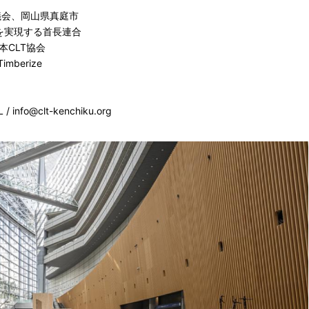
議会、岡山県真庭市
生を実現する首長連合
本CLT協会
mberize
 info@clt-kenchiku.org