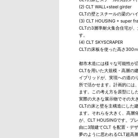
(2) CLT WALL+steel girder
CLTの壁とスチールの梁のハ
(3) CLT HOUSING + super fr
CLTの3層準耐火集合住宅が
す。
(4) CLT SKYSCRAPER
CLTの床板を使った高さ30
都市木造には様々な可能性が
CLTを用いた大規模・高層の
イブリッドが、実現への道の
所で活かせます。計画的には
ます。この考え方を原型にしたプ
実際の大きな展示物でその大
CLTの床と壁を主構造にした
ます。それらを大きく、高層
が、CLT HOUSINGです
由に3階建てCLT を配置・
夢のように思われるCLT超高