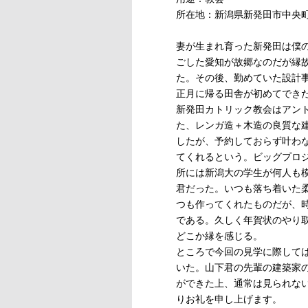
所在地：新潟県新発田市中央町1
妻が生まれ育った新発田は僕
ごした愛知が故郷なのだが縁
た。その後、勤めていた設計
正月に帰る田舎が初めてでき
新発田カトリック教会はアン
た、レンガ造＋木造の良質な
したが、予約しておらず叶わな
てくれるという。ビッグプロ
所には新潟大の学生が何人も
君だった。いつも落ち着いた
つも作ってくれたものだが、
である。久しく年賀状のやり
どこか縁を感じる。
ところで今回の見学に際して
いた。山下君の先輩の建築家
ができた上、通常は見られな
りお礼を申し上げます。