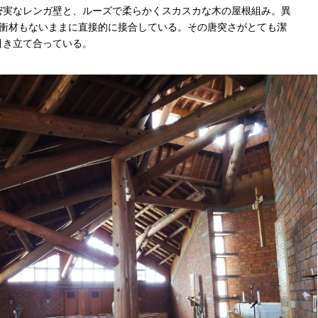
密実なレンガ壁と、ルーズで柔らかくスカスカな木の屋根組み。異
緩衝材もないままに直接的に接合している。その唐突さがとても潔
引き立て合っている。