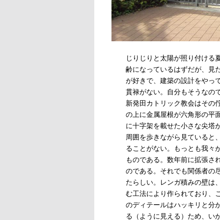
じりじりと太陽が照り付ける
齢になっているはずだが、見
が好きで、建築の設計をやっ
貫禄がない。自分もそうなの
新発田カトリック教会はその
の上に金属屋根が六角形の平
に十字架を載せた小さな尖塔
周囲を歩きながら見ていると
ることがない。もっとも我々
ものである。数年前に拡張さ
のである。それでも関係者の
たらしい。レンガ積みの壁は
む工法により作られており、
のディテールはハッキリと分
る（ように見える）ため、い