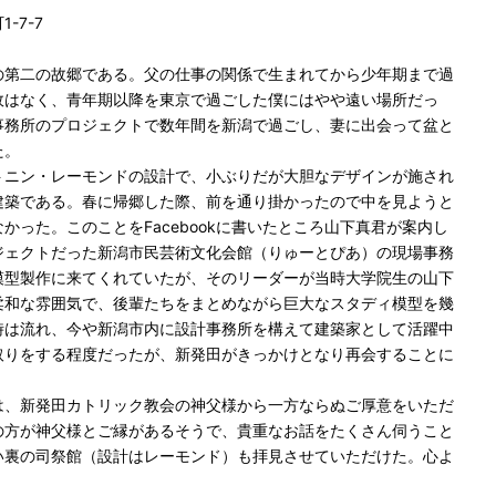
-7-7
の第二の故郷である。父の仕事の関係で生まれてから少年期まで過
故はなく、青年期以降を東京で過ごした僕にはやや遠い場所だっ
事務所のプロジェクトで数年間を新潟で過ごし、妻に出会って盆と
た。
トニン・レーモンドの設計で、小ぶりだが大胆なデザインが施され
建築である。春に帰郷した際、前を通り掛かったので中を見ようと
かった。このことをFacebookに書いたところ山下真君が案内し
ジェクトだった新潟市民芸術文化会館（りゅーとぴあ）の現場事務
模型製作に来てくれていたが、そのリーダーが当時大学院生の山下
柔和な雰囲気で、後輩たちをまとめながら巨大なスタディ模型を幾
時は流れ、今や新潟市内に設計事務所を構えて建築家として活躍中
取りをする程度だったが、新発田がきっかけとなり再会することに
は、新発田カトリック教会の神父様から一方ならぬご厚意をいただ
の方が神父様とご縁があるそうで、貴重なお話をたくさん伺うこと
い裏の司祭館（設計はレーモンド）も拝見させていただけた。心よ