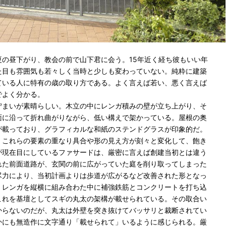
夏の昼下がり、教会の前で山下君に会う。15年近く経ち彼もいい年
た目も雰囲気も若々しく当時と少しも変わっていない。純粋に建築
ている人に特有の歳の取り方である。よく言えば若い、悪く言えば
でよく分かる。
佇まいが素晴らしい。木立の中にレンガ積みの壁が立ち上がり、そ
面に沿って折れ曲がりながら、低い構えで架かっている。屋根の奥
が載っており、グラフィカルな和紙のステンドグラスが印象的だ。
、これらの要素の重なり具合や形の見え方が刻々と変化して、飽き
が現在目にしているファサードは、厳密に言えば創建当初とは違う
れた前面道路が、玄関の前に広がっていた庭を削り取ってしまった
尽力により、当初計画よりは歩道が広がるなど改善された形となっ
、レンガを縦横に組み合わた中に補強鉄筋とコンクリートを打ち込
これを基壇としてスギの丸太の架構が載せられている。その取合い
からないのだが、丸太は外壁を突き抜けてバッサリと裁断されてい
かにも無造作に文字通り「載せられて」いるように感じられる。厳