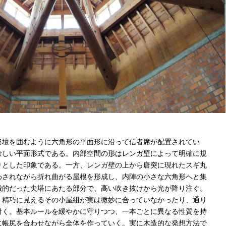
祭壇を囲むように六角形の平面形に沿って信者席が配置されてい
珍しい平面形式である。内部空間の形はレンガ壁によって明確に規
りとした印象である。一方、レンガ壁の上から唐突に現れたスギ丸
わされながら折れ曲がる屋根を形成し、内陣の小さな六角形へと集
徴的だった尖塔にあたる部分で、高い吹き抜けから光が降り注ぐ。
、精巧に見えるその小屋組が実は微妙に合っていなかったり、通り
付く。基本ルールを緩やかに守りつつ、一本ごとに異なる性質を持
に帳尻を合わせながら全体を作っていく。実に木造的な発想方法で