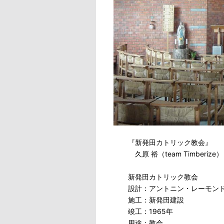
『新発田カトリック教会』
久原 裕（team Timberize）
新発田カトリック教会
設計：アントニン・レーモン
施工：新発田建設
竣工：1965年
用途：教会