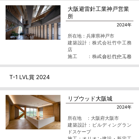
大阪避雷針工業神戸営業
所
2024年
所在地：兵庫県神戸市
建築設計：株式会社竹中工務
店
施工 ：株式会社竹中工務
>> 詳しくはこちら
店
T-1 LVL賞 2024
リブウッド大阪城
2024年
所在地 ：大阪府大阪市
建築設計：ビルディングラン
ドスケープ
施工：オリオン建設・新宅工