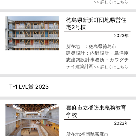
>> 詳しくはこちら
施工 ：竹中・株木・鈴木
良・葵・関根特定建築工事共
同企業体
徳島県新浜町団地県営住
宅2号棟
2023年
所在地 ：徳島県徳島市
建築設計：内野設計・島津臣
志建築設計事務所・カワグチ
テイ建築計画
>> 詳しくはこちら
施工 ：亀井組グループ
T-1 LVL賞 2023
嘉麻市立稲築東義務教育
学校
2023年
所在地:福岡県嘉麻市